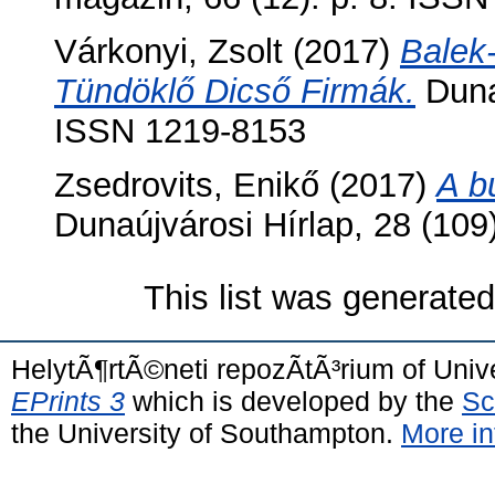
Várkonyi, Zsolt
(2017)
Balek
Tündöklő Dicső Firmák.
Dunaú
ISSN 1219-8153
Zsedrovits, Enikő
(2017)
A b
Dunaújvárosi Hírlap, 28 (109
This list was generate
HelytÃ¶rtÃ©neti repozÃ­tÃ³rium of Univ
EPrints 3
which is developed by the
Sc
the University of Southampton.
More in