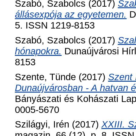
Szabó, Szabolcs
(2017)
Szak
állásexpója az egyetemen.
Du
5. ISSN 1219-8153
Szabó, Szabolcs
(2017)
Szal
hónapokra.
Dunaújvárosi Hírl
8153
Szente, Tünde
(2017)
Szent 
Dunaújvárosban - A hatvan é
Bányászati és Kohászati Lap
0005-5670
Szilágyi, Irén
(2017)
XXIII. S
magazin, 66 (12). p. 8. ISS