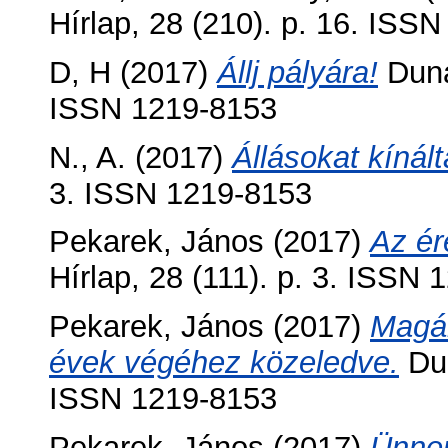
Hírlap, 28 (210). p. 16. ISS
D, H
(2017)
Állj pályára!
Dunaú
ISSN 1219-8153
N., A.
(2017)
Állásokat kínált
3. ISSN 1219-8153
Pekarek, János
(2017)
Az ér
Hírlap, 28 (111). p. 3. ISSN
Pekarek, János
(2017)
Magá
évek végéhez közeledve.
Dun
ISSN 1219-8153
Pekarek, János
(2017)
Ünnep