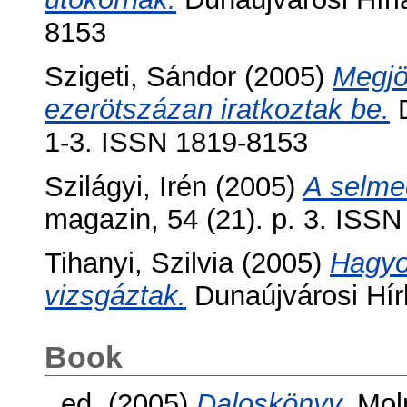
8153
Szigeti, Sándor
(2005)
Megjö
ezerötszázan iratkoztak be.
D
1-3. ISSN 1819-8153
Szilágyi, Irén
(2005)
A selme
magazin, 54 (21). p. 3. ISS
Tihanyi, Szilvia
(2005)
Hagyo
vizsgáztak.
Dunaújvárosi Hírl
Book
, ed. (2005)
Daloskönyv.
Moln