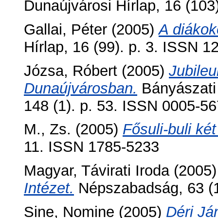
Dunaújvárosi Hírlap, 16 (103
Gallai, Péter
(2005)
A diákok
Hírlap, 16 (99). p. 3. ISSN 
Józsa, Róbert
(2005)
Jubile
Dunaújvárosban.
Bányászati 
148 (1). p. 53. ISSN 0005-5
M., Zs.
(2005)
Fősuli-buli ké
11. ISSN 1785-5233
Magyar, Távirati Iroda
(2005
Intézet.
Népszabadság, 63 (1
Sine, Nomine
(2005)
Déri Já