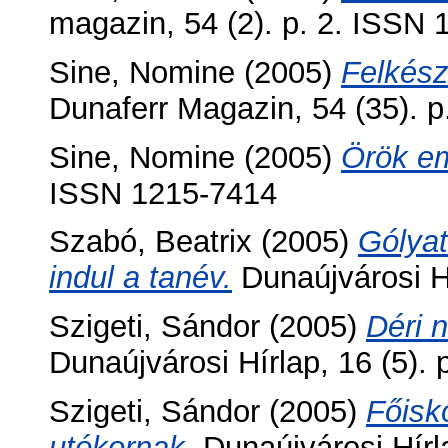
magazin, 54 (2). p. 2. ISSN
Sine, Nomine
(2005)
Felkész
Dunaferr Magazin, 54 (35). 
Sine, Nomine
(2005)
Örök em
ISSN 1215-7414
Szabó, Beatrix
(2005)
Gólyat
indul a tanév.
Dunaújvárosi H
Szigeti, Sándor
(2005)
Déri 
Dunaújvárosi Hírlap, 16 (5).
Szigeti, Sándor
(2005)
Főisk
utókornak.
Dunaújvárosi Hírla