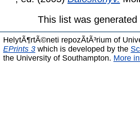
This list was generate
HelytÃ¶rtÃ©neti repozÃ­tÃ³rium of Univ
EPrints 3
which is developed by the
Sc
the University of Southampton.
More in